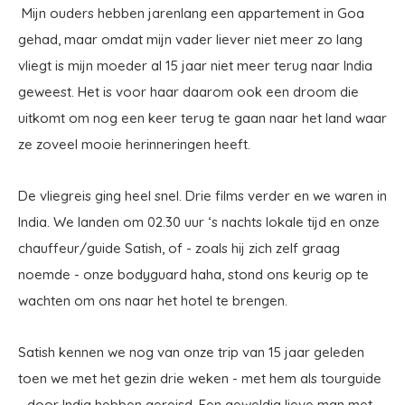
Mijn ouders hebben jarenlang een appartement in Goa
gehad, maar omdat mijn vader liever niet meer zo lang
vliegt is mijn moeder al 15 jaar niet meer terug naar India
geweest. Het is voor haar daarom ook een droom die
uitkomt om nog een keer terug te gaan naar het land waar
ze zoveel mooie herinneringen heeft.
De vliegreis ging heel snel. Drie films verder en we waren in
India. We landen om 02.30 uur ‘s nachts lokale tijd en onze
chauffeur/guide Satish, of - zoals hij zich zelf graag
noemde - onze bodyguard haha, stond ons keurig op te
wachten om ons naar het hotel te brengen.
Satish kennen we nog van onze trip van 15 jaar geleden
toen we met het gezin drie weken - met hem als tourguide
- door India hebben gereisd. Een geweldig lieve man met