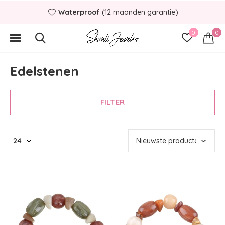
Binnen
1 á 2 werkdagen
verstuurd
0
0
Edelstenen
FILTER