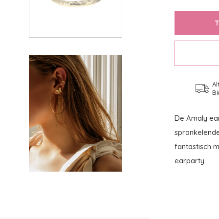
Al
Bi
De Amaly ear
sprankelende 
fantastisch m
earparty.