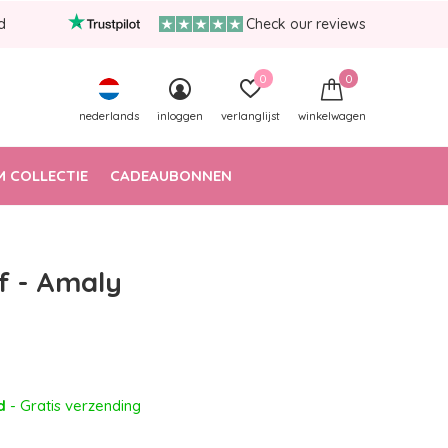
d
Check our reviews
0
0
nederlands
inloggen
verlanglijst
winkelwagen
 COLLECTIE
CADEAUBONNEN
f - Amaly
ad
- Gratis verzending