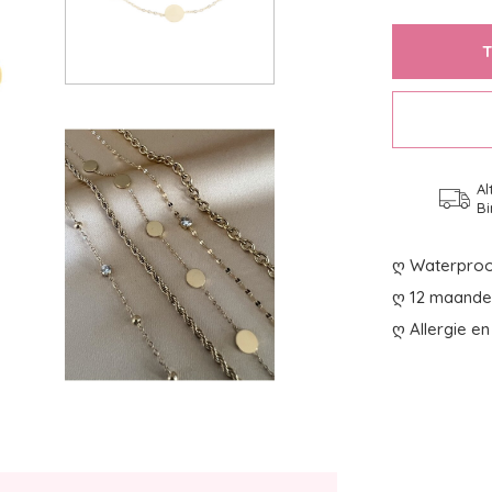
Al
Bi
ღ Waterproo
ღ 12 maanden
ღ Allergie en 