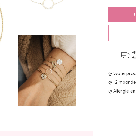
Al
Bi
ღ Waterproo
ღ 12 maanden
ღ Allergie en 