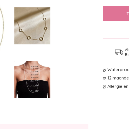
Al
Bi
ღ Waterproo
ღ 12 maanden
ღ Allergie en 