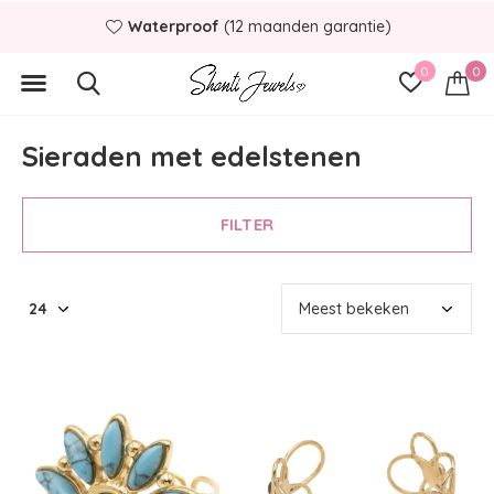
Binnen
1 á 2 werkdagen
verstuurd
0
0
Sieraden met edelstenen
FILTER