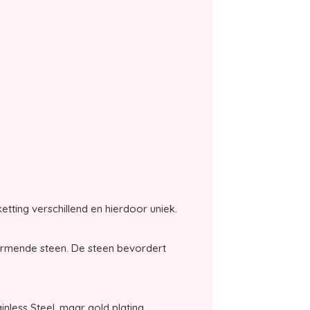
etting verschillend en hierdoor uniek.
ermende steen. De steen bevordert
inless Steel, maar gold plating.