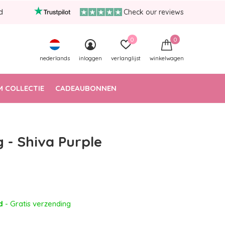
d
Check our reviews
0
0
nederlands
inloggen
verlanglijst
winkelwagen
 COLLECTIE
CADEAUBONNEN
g - Shiva Purple
ad
- Gratis verzending