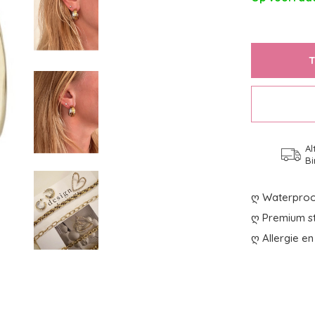
Al
Bi
ღ Waterproo
ღ Premium st
ღ Allergie en 