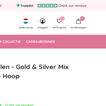
d
Check our reviews
0
0
nederlands
inloggen
verlanglijst
winkelwagen
 COLLECTIE
CADEAUBONNEN
len - Gold & Silver Mix
e Hoop
ad
- Gratis verzending