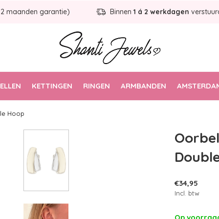
12 maanden garantie)
Binnen
1 á 2 werkdagen
verstuur
ELLEN
KETTINGEN
RINGEN
ARMBANDEN
AMSTERDAM
ble Hoop
Oorbel
Doubl
€34,95
Incl. btw
Op voorra