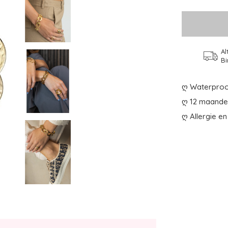
Al
Bi
ღ Waterproo
ღ 12 maanden
ღ Allergie en 