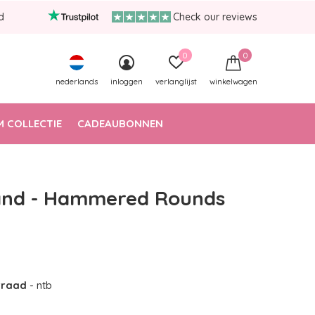
d
Check our reviews
0
0
nederlands
inloggen
verlanglijst
winkelwagen
 COLLECTIE
CADEAUBONNEN
nd - Hammered Rounds
orraad
- ntb