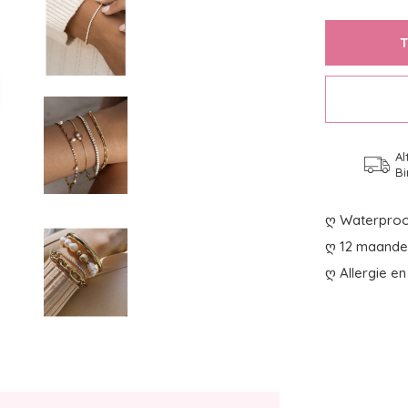
Al
Bi
ღ Waterproo
ღ 12 maanden
ღ Allergie en 