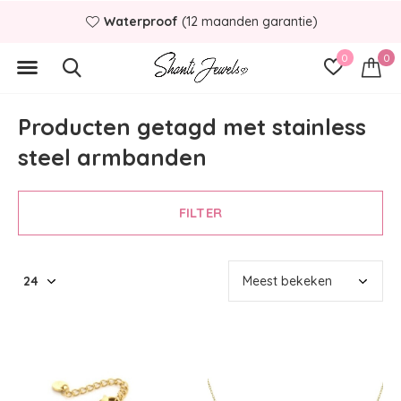
(12 maanden garantie)
Binnen
1 á
0
0
Producten getagd met stainless
steel armbanden
FILTER