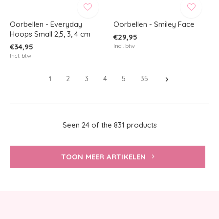
Oorbellen - Everyday
Oorbellen - Smiley Face
Hoops Small 2,5, 3, 4 cm
€29,95
€34,95
Incl. btw
Incl. btw
1
2
3
4
5
35
Seen 24 of the 831 products
TOON MEER ARTIKELEN