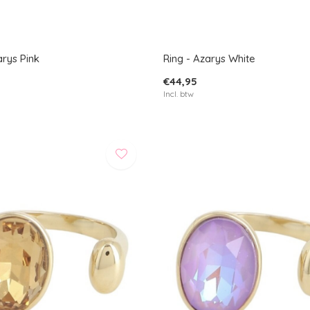
arys Pink
Ring - Azarys White
€44,95
Incl. btw