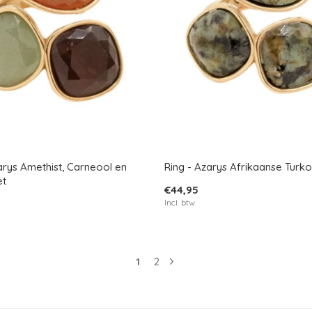
arys Amethist, Carneool en
Ring - Azarys Afrikaanse Turko
et
€44,95
Incl. btw
1
2