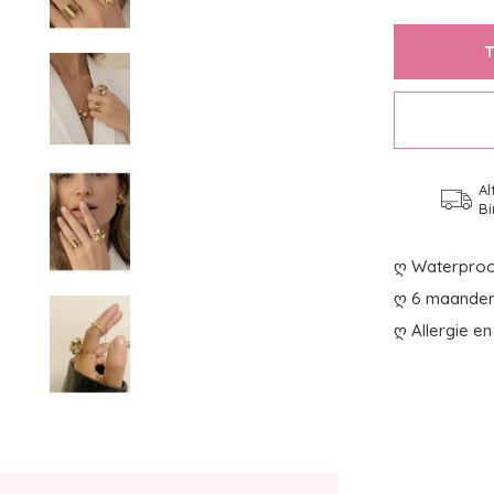
Al
Bi
ღ Waterproo
ღ 6 maanden 
ღ Allergie en 