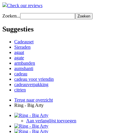
Check our reviews
Zoeken...
Zoeken
Suggesties
Cadeauset
Sieraden
agaat
agate
armbanden
aumshanti
cadeau
cadeau voor vriendin
cadeauverpakking
citrien
Terug naar overzicht
Ring - Big Arty
Aan verlanglijst toevoegen