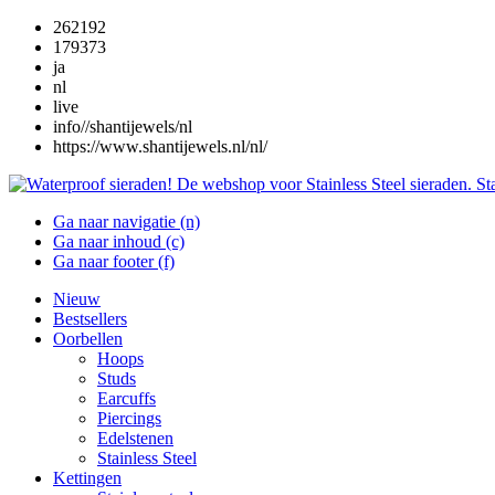
262192
179373
ja
nl
live
info//shantijewels/nl
https://www.shantijewels.nl/nl/
Ga naar navigatie (n)
Ga naar inhoud (c)
Ga naar footer (f)
Nieuw
Bestsellers
Oorbellen
Hoops
Studs
Earcuffs
Piercings
Edelstenen
Stainless Steel
Kettingen