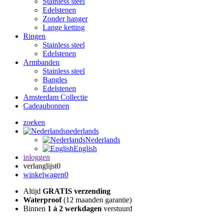
Stainless steel
Edelstenen
Zonder hanger
Lange ketting
Ringen
Stainless steel
Edelstenen
Armbanden
Stainless steel
Bangles
Edelstenen
Amsterdam Collectie
Cadeaubonnen
zoeken
nederlands
Nederlands
English
inloggen
verlanglijst
0
winkelwagen
0
Altijd
GRATIS verzending
Waterproof
(12 maanden garantie)
Binnen
1 á 2 werkdagen
verstuurd