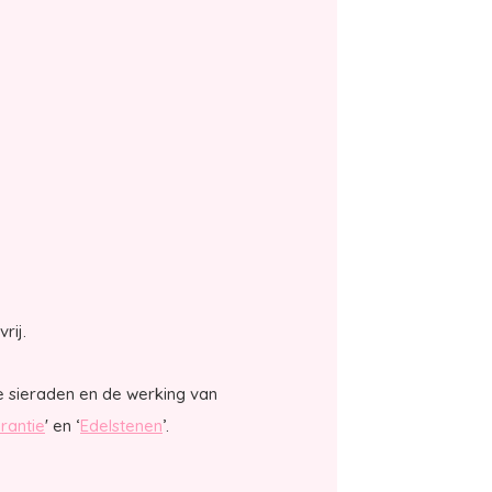
vrij.
e sieraden en de werking van
rantie
' en ‘
Edelstenen
’.