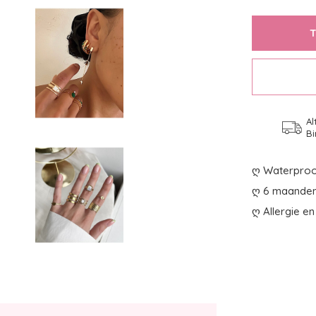
Al
Bi
ღ Waterproo
ღ 6 maanden 
ღ Allergie en 