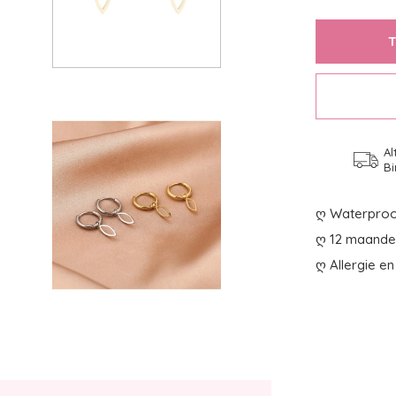
Al
Bi
ღ Waterproo
ღ 12 maanden
ღ Allergie en 