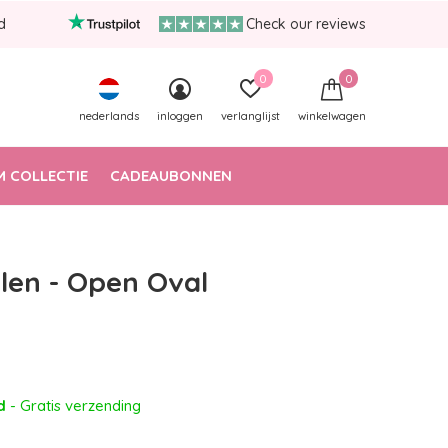
d
Check our reviews
0
0
nederlands
inloggen
verlanglijst
winkelwagen
 COLLECTIE
CADEAUBONNEN
len - Open Oval
ad
- Gratis verzending