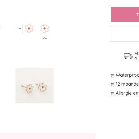
Al
Bi
ღ Waterproo
ღ 12 maanden
ღ Allergie en 