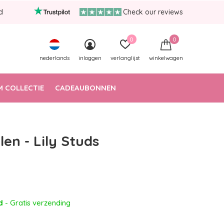
d
Check our reviews
0
0
nederlands
inloggen
verlanglijst
winkelwagen
 COLLECTIE
CADEAUBONNEN
len - Lily Studs
ad
- Gratis verzending