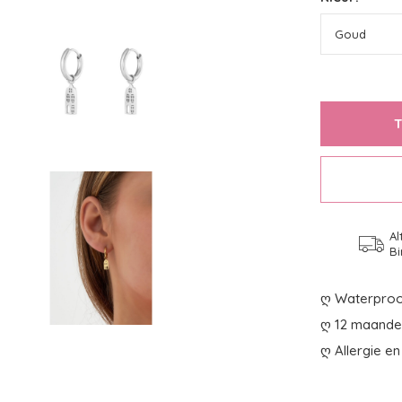
Al
Bi
ღ Waterproo
ღ 12 maanden
ღ Allergie en 