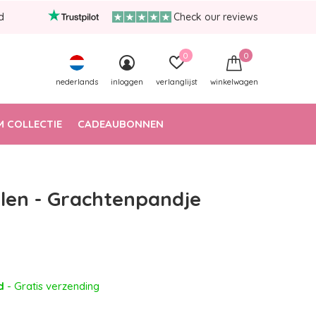
d
Check our reviews
0
0
nederlands
inloggen
verlanglijst
winkelwagen
 COLLECTIE
CADEAUBONNEN
len - Grachtenpandje
ad
- Gratis verzending