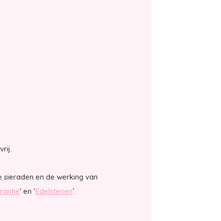
vrij.
e sieraden en de werking van
rantie
' en ‘
Edelstenen
’.