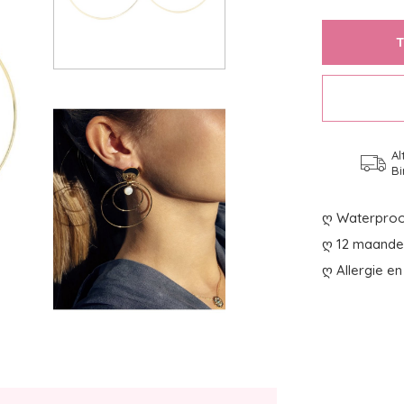
Al
Bi
ღ Waterproo
ღ 12 maanden
ღ Allergie en 