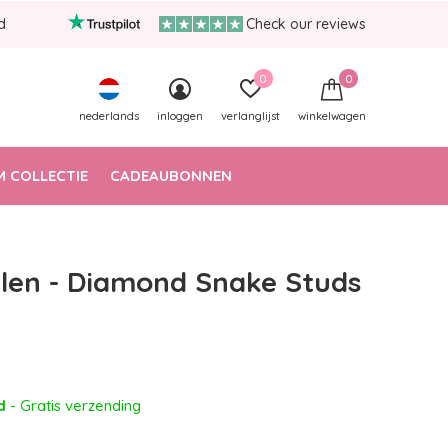
d
Check our reviews
0
0
nederlands
inloggen
verlanglijst
winkelwagen
 COLLECTIE
CADEAUBONNEN
len - Diamond Snake Studs
ad
- Gratis verzending