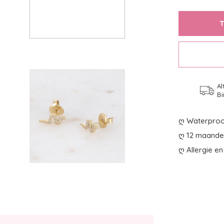
Al
Bi
ღ Waterproo
ღ 12 maanden
ღ Allergie en 