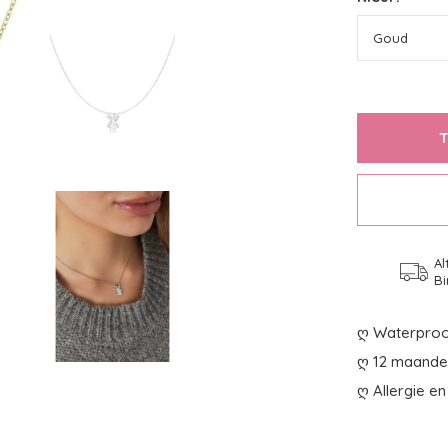
Al
Bi
ღ Waterproo
ღ 12 maanden
ღ Allergie en 