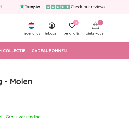
d
Check our reviews
0
0
nederlands
inloggen
verlanglijst
winkelwagen
 COLLECTIE
CADEAUBONNEN
g - Molen
ad
- Gratis verzending