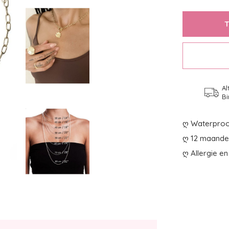
Al
Bi
ღ Waterproo
ღ 12 maanden
ღ Allergie en 