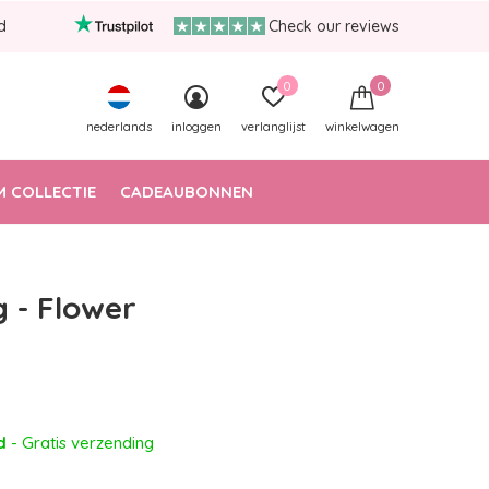
d
Check our reviews
0
0
nederlands
inloggen
verlanglijst
winkelwagen
 COLLECTIE
CADEAUBONNEN
g - Flower
ad
- Gratis verzending