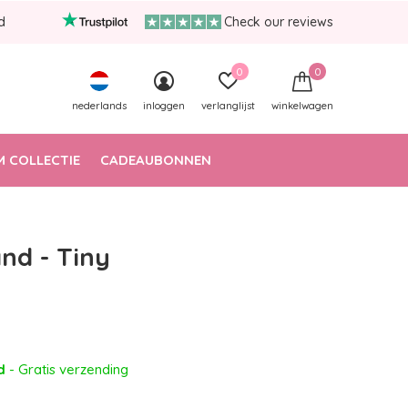
d
Check our reviews
0
0
nederlands
inloggen
verlanglijst
winkelwagen
 COLLECTIE
CADEAUBONNEN
d - Tiny
ad
- Gratis verzending