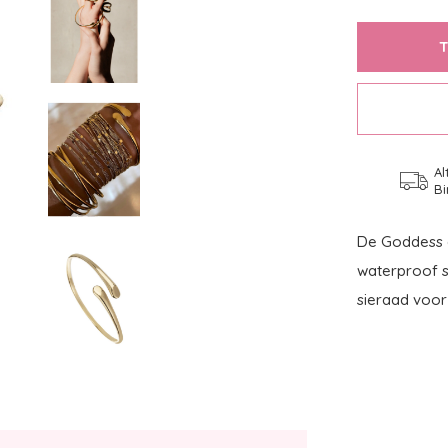
Al
Bi
De Goddess a
waterproof st
sieraad voor