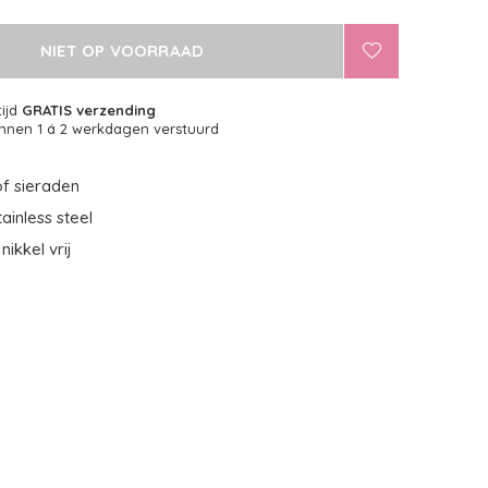
NIET OP VOORRAAD
tijd
GRATIS verzending
nnen 1 á 2 werkdagen verstuurd
f sieraden
ainless steel
nikkel vrij