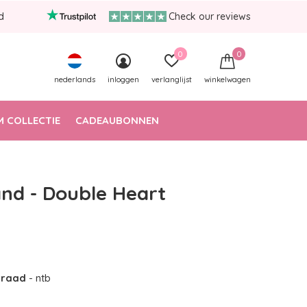
d
Check our reviews
0
0
nederlands
inloggen
verlanglijst
winkelwagen
 COLLECTIE
CADEAUBONNEN
d - Double Heart
orraad
- ntb