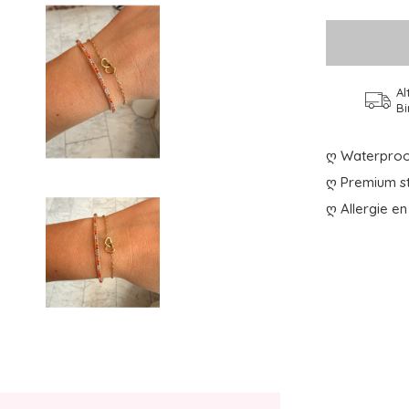
Al
Bi
ღ Waterproo
ღ Premium st
ღ Allergie en 